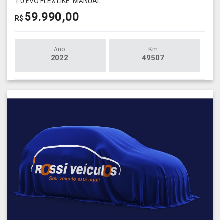
1.0 EVO FLEX LIKE. MANUAL
59.990,00
R$
Ano
Km
2022
49507