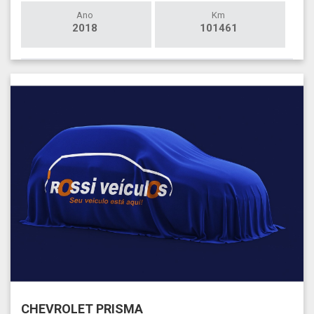
Ano
Km
2018
101461
CHEVROLET PRISMA