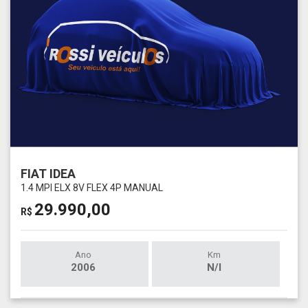
FIAT IDEA
1.4 MPI ELX 8V FLEX 4P MANUAL
29.990,00
R$
Ano
Km
2006
N/I