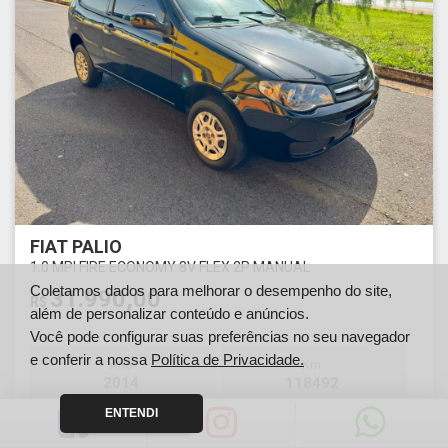
FIAT PALIO
1.0 MPI FIRE ECONOMY 8V FLEX 2P MANUAL
Coletamos dados para melhorar o desempenho do site,
31.990,00
R$
além de personalizar conteúdo e anúncios.
Você pode configurar suas preferências no seu navegador
e conferir a nossa
Política de Privacidade.
Ano
Km
2014
118492
ENTENDI