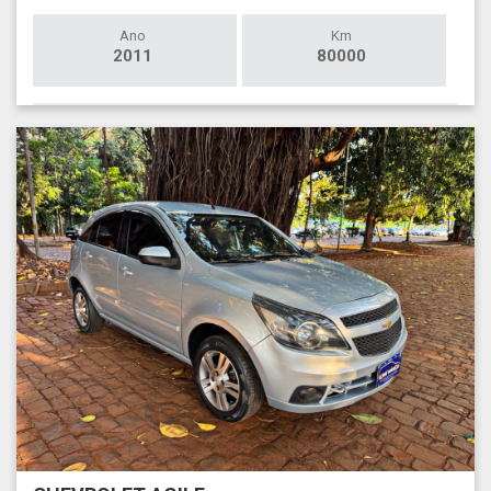
Ano
Km
2011
80000