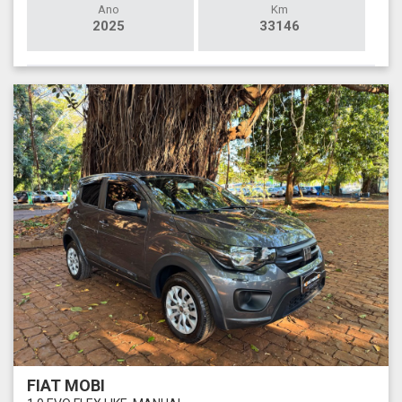
Ano
Km
2025
33146
FIAT MOBI