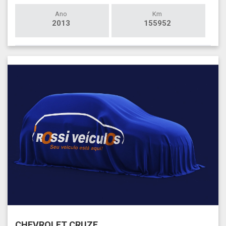
Ano
Km
2013
155952
CHEVROLET CRUZE